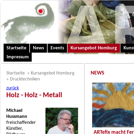
Startseite
News
Events
Kursangebot Homburg
Kunst
Impressum
NEWS
Startseite
»
Kursangebot Homburg
»
Drucktechniken
zurück
Holz - Holz - Metall
Michael
Hussmann
freischaffender
Künstler,
ARTefix macht Fer