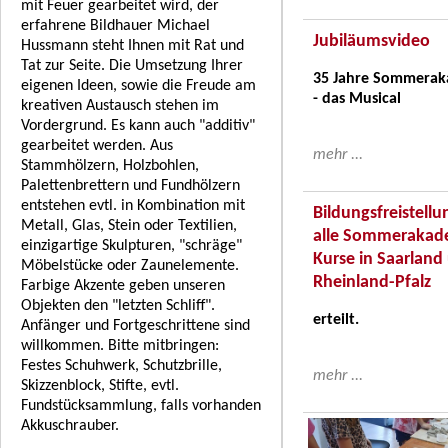
mit Feuer gearbeitet wird, der
erfahrene Bildhauer Michael
Jubiläumsvideo
Hussmann steht Ihnen mit Rat und
Tat zur Seite. Die Umsetzung Ihrer
35 Jahre Sommera
eigenen Ideen, sowie die Freude am
- das Musical
kreativen Austausch stehen im
Vordergrund. Es kann auch "additiv"
gearbeitet werden. Aus
mehr ...
Stammhölzern, Holzbohlen,
Palettenbrettern und Fundhölzern
entstehen evtl. in Kombination mit
Bildungsfreistellu
Metall, Glas, Stein oder Textilien,
alle Sommerakad
einzigartige Skulpturen, "schräge"
Kurse in Saarland
Möbelstücke oder Zaunelemente.
Rheinland-Pfalz
Farbige Akzente geben unseren
Objekten den "letzten Schliff".
erteilt.
Anfänger und Fortgeschrittene sind
willkommen. Bitte mitbringen:
Festes Schuhwerk, Schutzbrille,
mehr ...
Skizzenblock, Stifte, evtl.
Fundstücksammlung, falls vorhanden
Akkuschrauber.