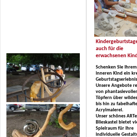
Kindergeburtstage
auch für die
erwachsenen Kind
Schenken Sie Ihrem
inneren Kind ein kr
Geburtstagserlebnis
Unsere Angebote r
von phantasievoll
Töpfern über wildes
bis hin zu fabelhaft
Acrylmalerei.
Unser schönes ARTel
Blieskastel bietet vi
Spielraum für Ihre
individuelle Gestalt