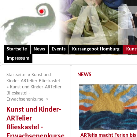
Startseite
News
Events
Kursangebot Homburg
Kunst
Impressum
NEWS
Startseite
»
Kunst und
Kinder-ARTelier Blieskastel
»
Kunst und Kinder-ARTelier
Blieskastel -
Erwachsenenkurse
»
Kunst und Kinder-
ARTelier
Blieskastel -
ARTefix macht Ferien bis
Erwachsenenkurse