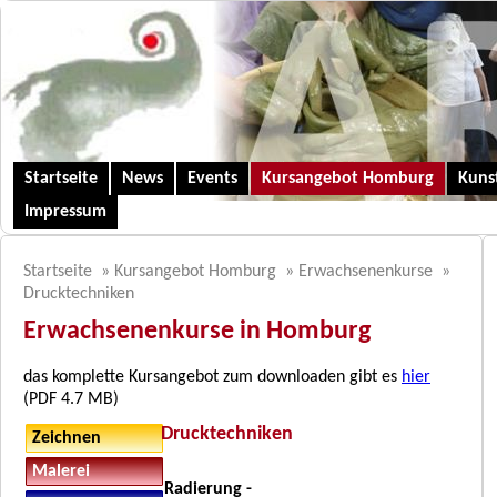
Startseite
News
Events
Kursangebot Homburg
Kunst
Impressum
Startseite
»
Kursangebot Homburg
»
Erwachsenenkurse
»
Drucktechniken
Erwachsenenkurse in Homburg
das komplette Kursangebot zum downloaden gibt es
hier
(PDF 4.7 MB)
Drucktechniken
Zeichnen
Malerei
Radierung -